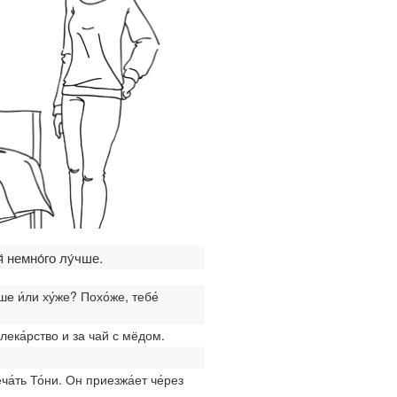
 немно́го лу́чше.
ше и́ли ху́же? Похо́же, тебе́
 лека́рство и за чай с мёдом.
еча́ть То́ни. Он приезжа́ет че́рез