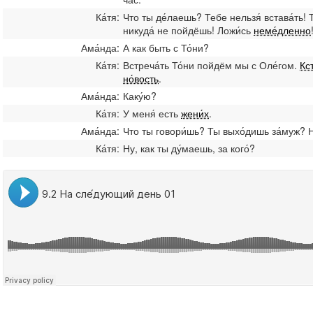
Ка́тя:
Что ты де́лаешь? Тебе нельзя́ встава́ть! Т
никуда́ не пойдёшь! Ложи́сь
неме́дленно
Ама́нда:
А как быть с То́ни?
Ка́тя:
Встреча́ть То́ни пойдём мы с Оле́гом.
Кст
но́вость
.
Ама́нда:
Каку́ю?
Ка́тя:
У меня́ есть
жени́х
.
Ама́нда:
Что ты говори́шь? Ты выхо́дишь за́муж? Н
Ка́тя:
Ну, как ты ду́маешь, за кого́?