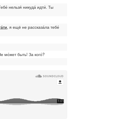
ебе́ нельзя́ никуда́ идти́. Ты
!
а́ти
, я ещё не рассказа́ла тебе́
е мо́жет быть! За кого́?