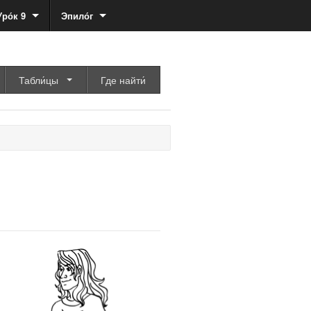
Уро́к 9
Эпило́г
Табли́цы
Где найти́