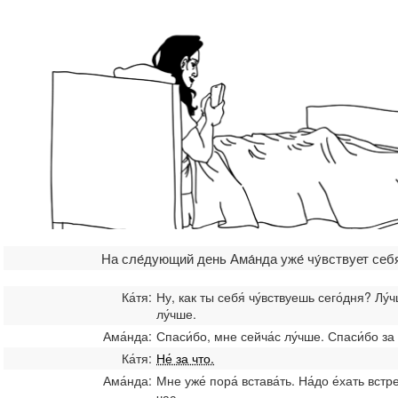
На сле́дующий день Ама́нда уже́ чу́вствует себя́
Ка́тя:
Ну, как ты себя́ чу́вствуешь сего́дня? Лу́ч
лу́чше.
Ама́нда:
Спаси́бо, мне сейча́с лу́чше. Спаси́бо за
Ка́тя:
Не́ за что.
Ама́нда:
Мне уже́ пора́ встава́ть. На́до е́хать встр
час.