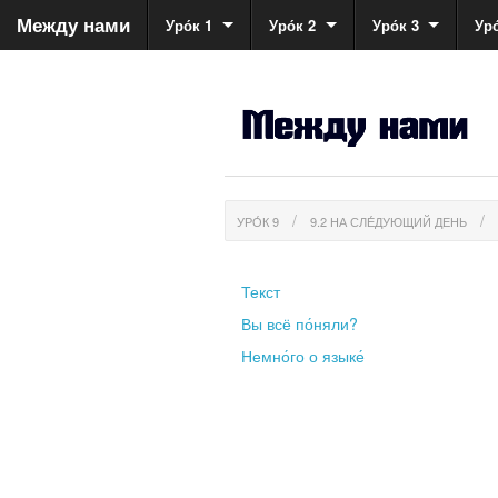
Между нами
Уро́к 1
Уро́к 2
Уро́к 3
Уро
УРО́К 9
9.2 НА СЛЕ́ДУЮЩИЙ ДЕНЬ
Текст
Вы всё по́няли?
Немно́го о языке́