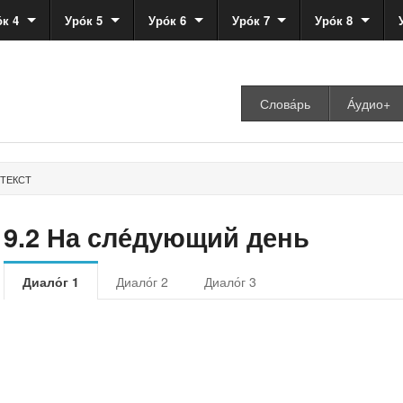
́к 4
Уро́к 5
Уро́к 6
Уро́к 7
Уро́к 8
Слова́рь
А́удио+
ТЕКСТ
9.2 На сле́дующий день
Диало́г 1
Диало́г 2
Диало́г 3