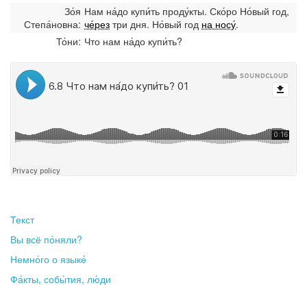
Зо́я
Нам на́до купи́ть проду́кты. Ско́ро Но́вый год,
Степа́новна:
че́рез
три дня. Но́вый год
на носу́
.
То́ни:
Что нам на́до купи́ть?
Текст
Вы всё по́няли?
Немно́го о языке́
Фа́кты, собы́тия, лю́ди