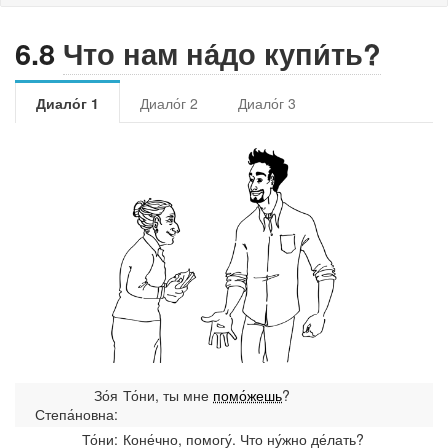
6.8
Что нам на́до купи́ть?
Эпило́г
Диало́г 1
Диало́г 2
Диало́г 3
Зо́я
То́ни, ты мне
помо́жешь
?
Степа́новна:
То́ни:
Коне́чно, помогу́. Что ну́жно де́лать?