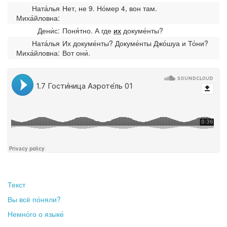
Ната́лья
Нет, не 9. Но́мер 4, вон там.
Миха́йловна:
Дени́с:
Поня́тно. А где
их
докуме́нты?
Ната́лья
Их докуме́нты? Докуме́нты Джо́шуа и То́ни?
Миха́йловна:
Вот они́.
Текст
Вы всё по́няли?
Немно́го о языке́