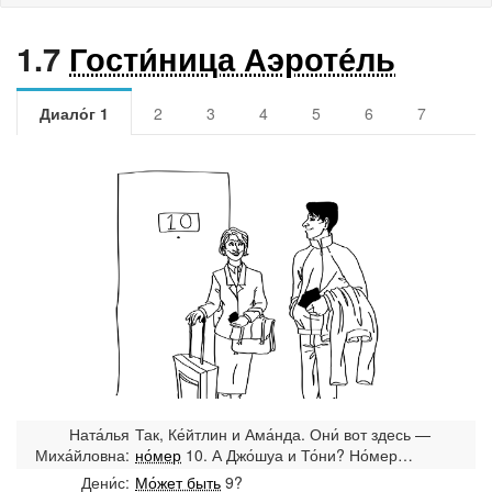
1.7
Гости́ница Аэроте́ль
Эпило́г
Диало́г 1
2
3
4
5
6
7
Ната́лья
Так, Ке́йтлин и Ама́нда. Они́ вот здесь —
Миха́йловна:
но́мер
10. А Джо́шуа и То́ни? Но́мер…
Дени́с:
Мо́жет быть
9?