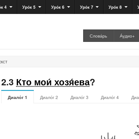
́к 4
Уро́к 5
Уро́к 6
Уро́к 7
Уро́к 8
Слова́рь
А́удио+
ЕКСТ
2.3
Кто мои́ хозя́ева
?
Диало́г 1
Диало́г 2
Диало́г 3
Диало́г 4
Диа