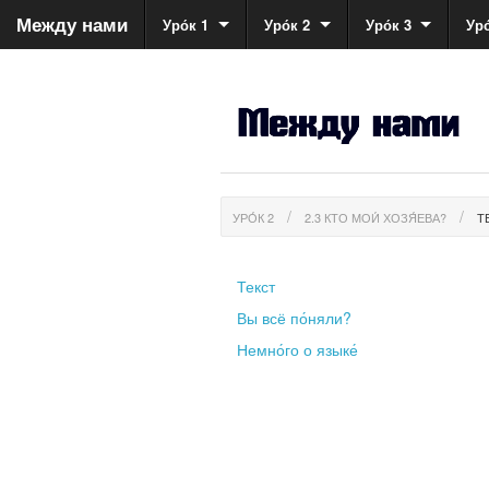
Между нами
Уро́к 1
Уро́к 2
Уро́к 3
Уро
УРО́К 2
2.3 КТО МОИ́ ХОЗЯ́ЕВА?
Т
Текст
Вы всё по́няли?
Немно́го о языке́