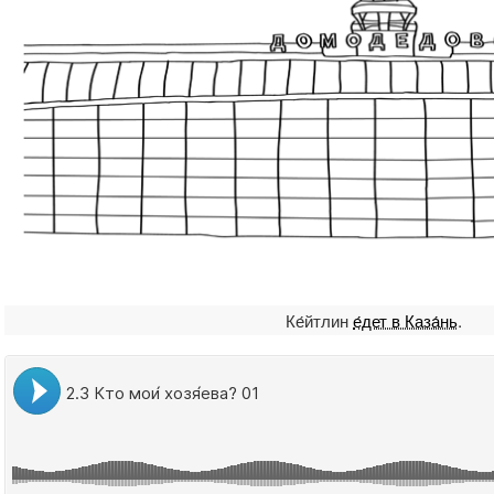
Ке́йтлин
е́дет в Каза́нь
.