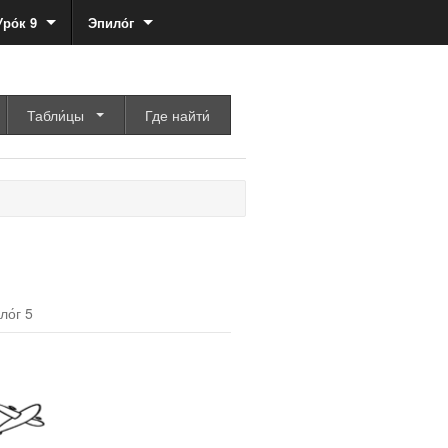
Уро́к 9
Эпило́г
Табли́цы
Где найти́
ло́г 5