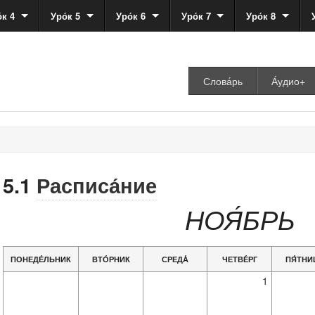
́к 4
Уро́к 5
Уро́к 6
Уро́к 7
Уро́к 8
Слова́рь
А́удио+
5.1
Расписа́ние
НОЯ́БРЬ
ПОНЕДЕ́ЛЬНИК
ВТО́РНИК
СРЕДА́
ЧЕТВЕ́РГ
ПЯ́ТНИ
1