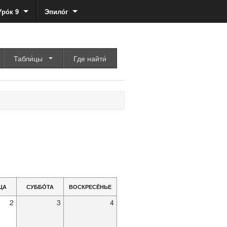
Уро́к 9
Эпило́г
Табли́цы
Где найти́
ЦА
СУББО́ТА
ВОСКРЕСЕ́НЬЕ
2
3
4