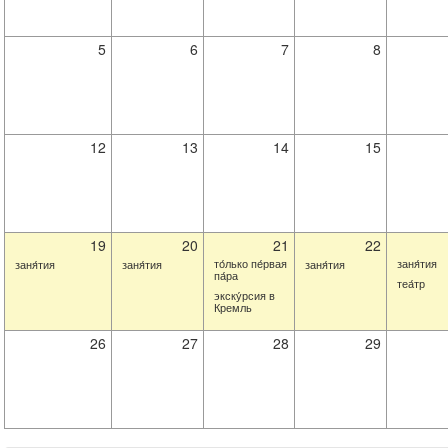
5
6
7
8
12
13
14
15
19
20
21
22
то́лько пе́рвая
заня́тия
заня́тия
заня́тия
заня́тия
па́ра
теа́тр
экску́рсия в
Кремль
26
27
28
29