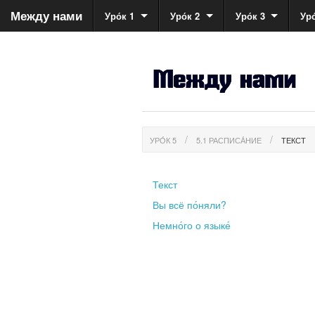
Между нами
Уро́к 1
Уро́к 2
Уро́к 3
Уро
УРО́К 5
5.1 РАСПИСА́НИЕ
ТЕКСТ
Текст
Вы всё по́няли?
Немно́го о языке́