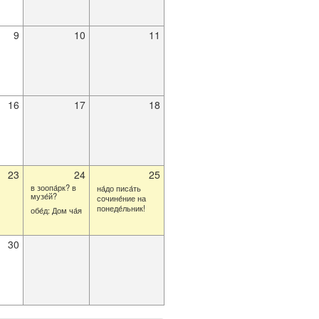
9
10
11
16
17
18
23
24
25
в зоопа́рк? в
на́до писа́ть
музе́й?
сочине́ние на
понеде́льник!
обе́д: Дом ча́я
30